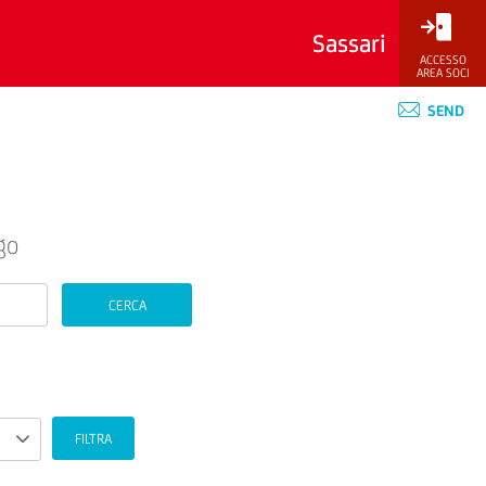
Sassari
ACCESSO
AREA SOCI
SEND
go
CERCA
FILTRA